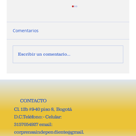
Comentarios
Escribir un comentario...
JOSÉ VICENTE CARREÑO, ES EL NUEVO
SECRETARIO GENERAL DE LA COMISIÓN
QUINTA DE LA CÁMARA DE
REPRESENTANTES.
CONTACTO
Cl. 12b #9-40 piso 8, Bogotá
D.C.Teléfono: - Celular:
3157054927 email:
corprensaindependiente@gmail.