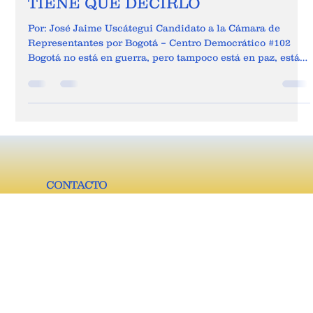
BOGOTÁ ESTÁ SOLA Y ALGUIEN
TIENE QUE DECIRLO
Por: José Jaime Uscátegui Candidato a la Cámara de
Representantes por Bogotá – Centro Democrático #102
Bogotá no está en guerra, pero tampoco está en paz, está
sola. Sola cuando una madre ve salir a su hijo y no sabe si
regresa. Sola cuando un comerciante paga extorsión para
no perder lo poco que ha construido. Sola cuando un
ciudadano denuncia y descubre que el sistema no
responde. Desde hace meses camino la ciudad y escucho
siempre lo mismo: “Aquí nadie nos cuida”. No es un
CONTACTO
Cl. 12b #9-40 piso 8, Bogotá
D.C.Teléfono: - Celular:
3157054927 email:
corprensaindependiente@gmail.
com