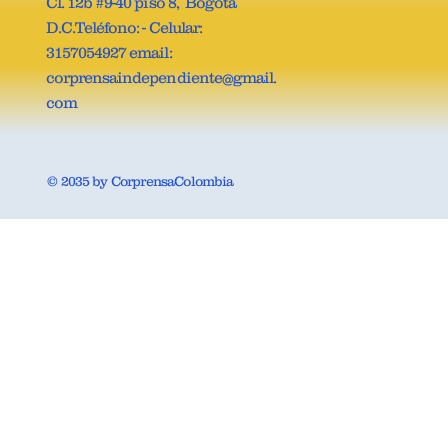
Cl. 12b #9-40 piso 8, Bogotá
D.C.Teléfono: - Celular:
3157054927 email:
corprensaindependiente@gmail.
com
© 2035 by CorprensaColombia