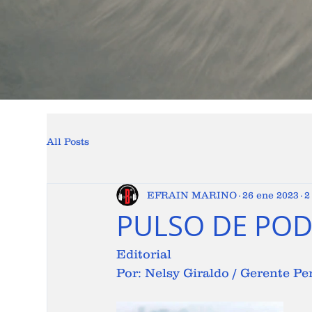
All Posts
EFRAIN MARINO
26 ene 2023
2
PULSO DE POD
Editorial
Por: Nelsy Giraldo / Gerente Pe