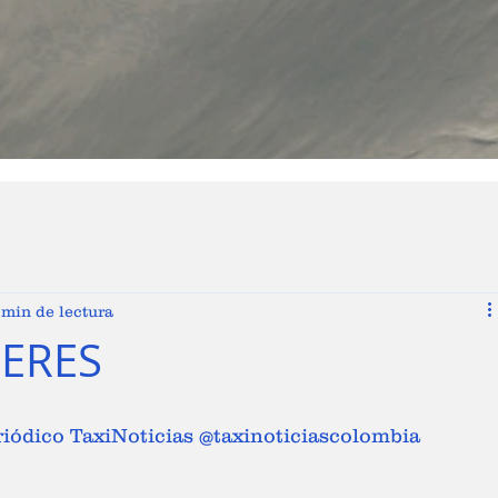
 min de lectura
ERES
riódico TaxiNoticias @taxinoticiascolombia