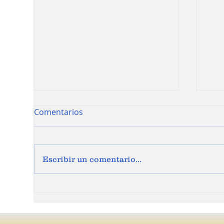
Comentarios
Escribir un comentario...
CALI VIBRA AL RITMO DEL
JOS
PACIFICO, EL FESTIVAL
EL 
PETRONIO ALVAREZ
GEN