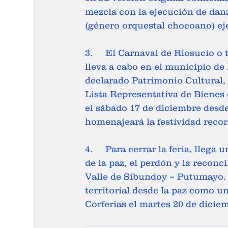
mezcla con la ejecución de danz
(género orquestal chocoano) ej
3.	El Carnaval de Riosucio o también llamado el ‘Carnaval del Diablo’ que se 
lleva a cabo en el municipio de
declarado Patrimonio Cultural, 
Lista Representativa de Bienes d
el sábado 17 de diciembre desde 
homenajeará la festividad recorr
4.	Para cerrar la feria, llega una apuesta en escena de Bëtsknaté, la fiesta anual 
de la paz, el perdón y la recon
Valle de Sibundoy – Putumayo. 
territorial desde la paz como u
Corferias el martes 20 de diciemb