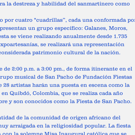
ra la destreza y habilidad del sanmartinero como 
o por cuatro "cuadrillas”, cada una conformada po
representan un grupo específico: Galanes, Moros, 
esta se viene realizando anualmente desde 1.735 
xpoartesanías, se realizará una representación 
 considerada patrimonio cultural de la nación. 
l grupo musical de San Pacho de Fundación Fiestas 
 28 artistas harán una puesta en escena como la 
 en Quibdó, Colombia, que se realiza cada año 
mbre y son conocidos como la Fiesta de San Pacho. 
entidad de la comunidad de origen africano del 
y arraigada en la religiosidad popular. La fiesta 
 con la solemne Misa Inaugural católica que se 