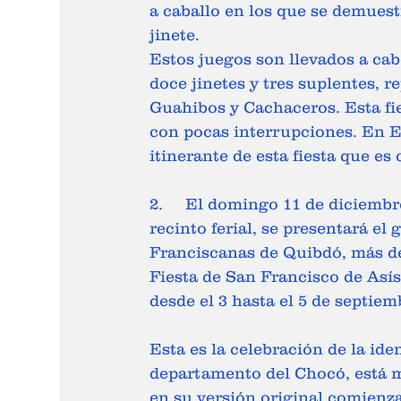
a caballo en los que se demuest
jinete.  
Estos juegos son llevados a cab
doce jinetes y tres suplentes, 
Guahibos y Cachaceros. Esta fi
con pocas interrupciones. En E
itinerante de esta fiesta que es
2.	El domingo 11 de diciembre de 2:00 p.m. a 3:00 pm., de forma itinerante en el 
recinto ferial, se presentará e
Franciscanas de Quibdó, más de
Fiesta de San Francisco de Asís
desde el 3 hasta el 5 de septie
Esta es la celebración de la id
departamento del Chocó, está mu
en su versión original comienza