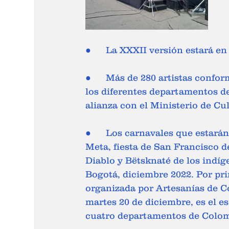
●	La XXXII versión estará en
●	Más de 280 artistas conforman las comparsas que recrearan los festivales de 
los diferentes departamentos de
alianza con el Ministerio de Cul
●	Los carnavales que estarán en Corferias son: Cuadrillas de San Martín del 
Meta, fiesta de San Francisco d
Diablo y Bëtsknaté de los indí
Bogotá, diciembre 2022. Por pri
organizada por Artesanías de Co
martes 20 de diciembre, es el es
cuatro departamentos de Colomb