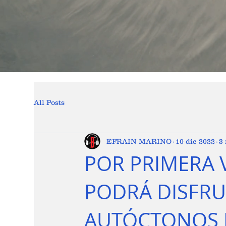
All Posts
EFRAIN MARINO
10 dic 2022
3
POR PRIMERA 
PODRÁ DISFRU
AUTÓCTONOS 