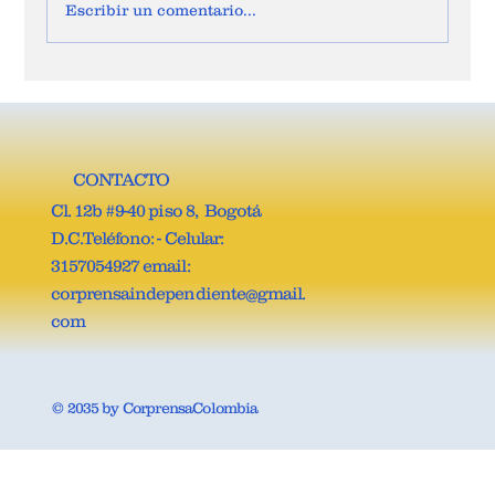
Escribir un comentario...
JOSÉ VICENTE CARREÑO, ES EL NUEVO
SECRETARIO GENERAL DE LA COMISIÓN
QUINTA DE LA CÁMARA DE
REPRESENTANTES.
CONTACTO
Cl. 12b #9-40 piso 8, Bogotá
D.C.Teléfono: - Celular:
3157054927 email:
corprensaindependiente@gmail.
com
© 2035 by CorprensaColombia