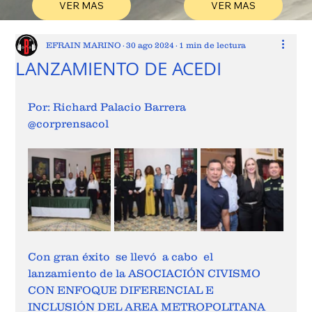
VER MAS
VER MAS
EFRAIN MARINO
30 ago 2024
1 min de lectura
LANZAMIENTO DE ACEDI
Por: Richard Palacio Barrera 
@corprensacol 
Con gran éxito  se llevó  a cabo  el 
lanzamiento de la ASOCIACIÓN CIVISMO 
CON ENFOQUE DIFERENCIAL E 
INCLUSIÓN DEL AREA METROPOLITANA 