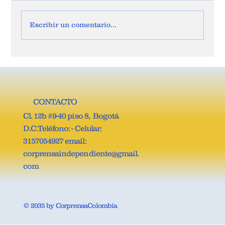
Escribir un comentario...
JOSÉ VICENTE CARREÑO, ES EL NUEVO
SECRETARIO GENERAL DE LA COMISIÓN
QUINTA DE LA CÁMARA DE
REPRESENTANTES.
CONTACTO
Cl. 12b #9-40 piso 8, Bogotá
D.C.Teléfono: - Celular:
3157054927 email:
corprensaindependiente@gmail.
com
© 2035 by CorprensaColombia