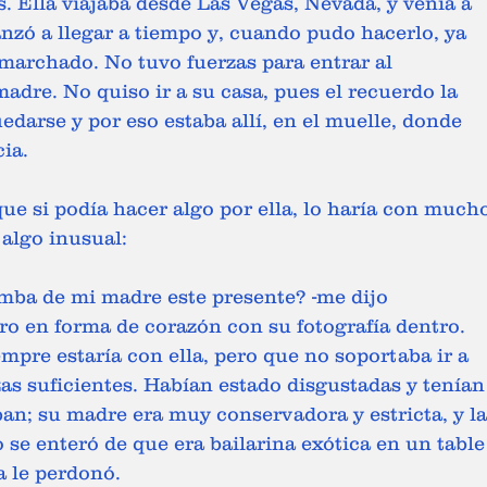
. Ella viajaba desde Las Vegas, Nevada, y venía a 
canzó a llegar a tiempo y, cuando pudo hacerlo, ya 
marchado. No tuvo fuerzas para entrar al 
adre. No quiso ir a su casa, pues el recuerdo la 
darse y por eso estaba allí, en el muelle, donde 
ia.
que si podía hacer algo por ella, lo haría con much
 algo inusual:
o en forma de corazón con su fotografía dentro. 
mpre estaría con ella, pero que no soportaba ir a 
zas suficientes. Habían estado disgustadas y tenían
n; su madre era muy conservadora y estricta, y la
se enteró de que era bailarina exótica en un table
 le perdonó.