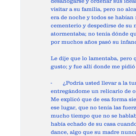
desahogarse y ordenar sus ideas
visitar a su familia, pero no al
era de noche y todos se habían 
cementerio y despedirse de su m
atormentaba; no tenía dónde que
por muchos años pasó su infanc
Le dije que lo lamentaba, pero 
gusto; y fue allí donde me pidió
-	¿Podría usted llevar a la tumba de mi madre este presente? -me dijo 
entregándome un relicario de or
Me explicó que de esa forma sie
ese lugar, que no tenía las fuer
mucho tiempo que no se hablaba
había echado de su casa cuando 
dance, algo que su madre nunca