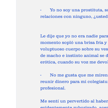
-	Yo no soy una prostituta, sólo bailo y los hombres me pagan por eso, no tengo 
relaciones con ninguno, ¿usted
Le dije que yo no era nadie para
momento sopló una brisa fría y
voluptuoso cuerpo sobre su ves
de macho e instinto animal se 
erótica, cuando su voz me devol
-	No me gusta que me miren con morbo, pero me toca hacerlo para poder 
reunir dinero para mi colegiatur
profesional.
Me sentí un pervertido al haber
evidentemente ruborizado, acepté