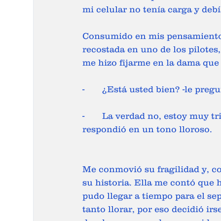
mi celular no tenía carga y deb
Consumido en mis pensamientos,
recostada en uno de los pilotes,
me hizo fijarme en la dama que 
-	¿Está usted bien? -le pre
-	La verdad no, estoy muy triste, pues acabo de perder a mi madre -me 
respondió en un tono lloroso.
Me conmovió su fragilidad y, c
su historia. Ella me contó que 
pudo llegar a tiempo para el se
tanto llorar, por eso decidió irs