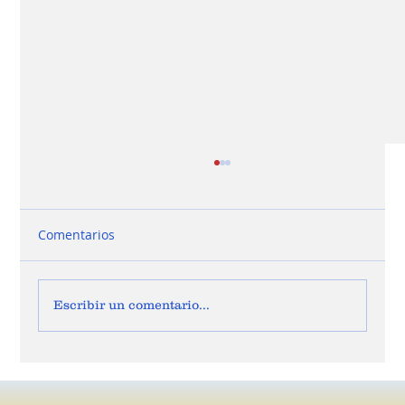
Comentarios
Escribir un comentario...
JOSÉ VICENTE CARREÑO, ES EL NUEVO
SECRETARIO GENERAL DE LA COMISIÓN