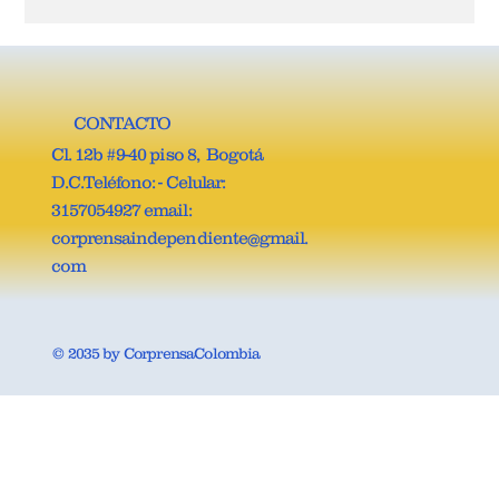
JOSÉ VICENTE CARREÑO, ES EL NUEVO
SECRETARIO GENERAL DE LA COMISIÓN
QUINTA DE LA CÁMARA DE
REPRESENTANTES.
CONTACTO
Cl. 12b #9-40 piso 8, Bogotá
D.C.Teléfono: - Celular:
3157054927 email:
corprensaindependiente@gmail.
com
© 2035 by CorprensaColombia