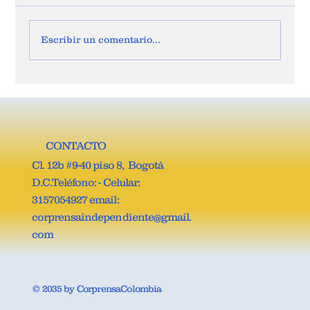
Escribir un comentario...
JOSÉ VICENTE CARREÑO, ES EL NUEVO
SECRETARIO GENERAL DE LA COMISIÓN
QUINTA DE LA CÁMARA DE
REPRESENTANTES.
CONTACTO
Cl. 12b #9-40 piso 8, Bogotá
D.C.Teléfono: - Celular:
3157054927 email:
corprensaindependiente@gmail.
com
© 2035 by CorprensaColombia