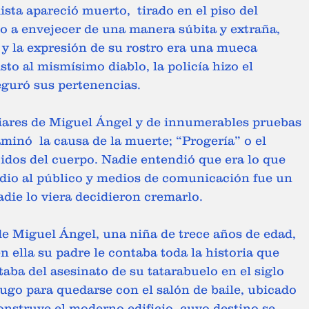
sta apareció muerto,  tirado en el piso del 
o a envejecer de una manera súbita y extraña, 
 y la expresión de su rostro era una mueca 
sto al mismísimo diablo, la policía hizo el 
eguró sus pertenencias. 
liares de Miguel Ángel y de innumerables pruebas 
aminó  la causa de la muerte; “Progería” o el 
idos del cuerpo. Nadie entendió que era lo que 
 dio al público y medios de comunicación fue un 
adie lo viera decidieron cremarlo. 
 de Miguel Ángel, una niña de trece años de edad, 
 ella su padre le contaba toda la historia que 
taba del asesinato de su tatarabuelo en el siglo 
ugo para quedarse con el salón de baile, ubicado 
nstruye el moderno edificio, cuyo destino se 