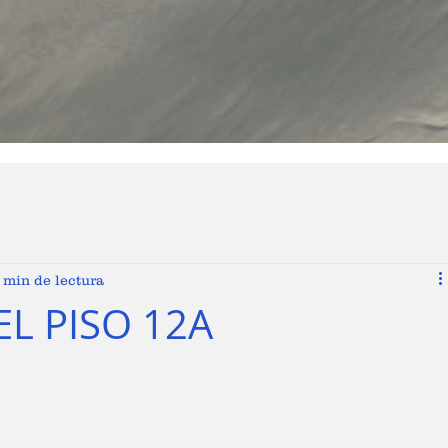
 min de lectura
EL PISO 12A