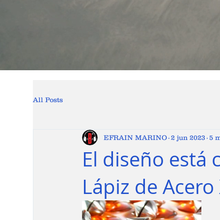
All Posts
EFRAIN MARINO
2 jun 2023
5 m
El diseño está 
Lápiz de Acero 