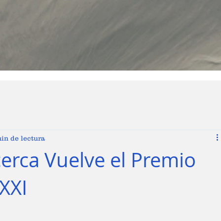
in de lectura
cerca Vuelve el Premio
XXI