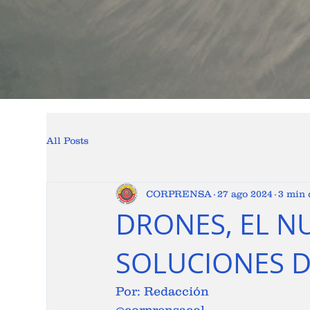
All Posts
CORPRENSA
27 ago 2024
3 min 
DRONES, EL N
SOLUCIONES D
Por: Redacción 