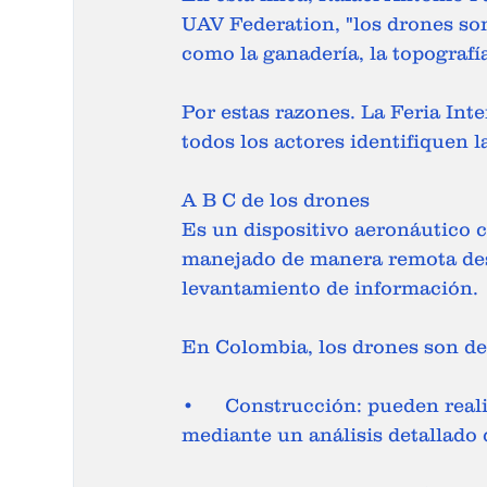
UAV Federation, "los drones son
como la ganadería, la topografía
Por estas razones. La Feria Int
todos los actores identifiquen l
A B C de los drones 
Es un dispositivo aeronáutico 
manejado de manera remota desde
levantamiento de información. 
En Colombia, los drones son de 
•	Construcción: pueden realizar estudios de suelos, agilizar el arreglo de vías 
mediante un análisis detallado d