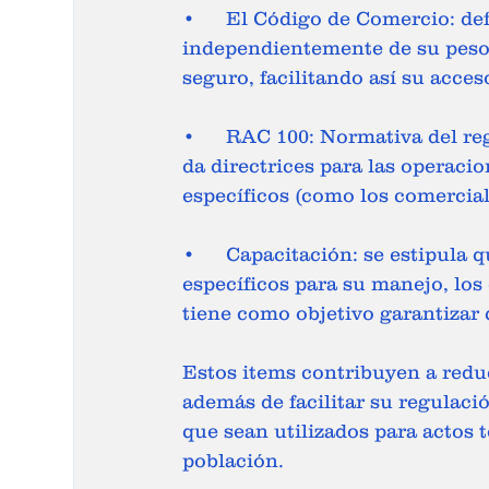
•	El Código de Comercio: define a un dron como una aeronave, 
independientemente de su peso,
seguro, facilitando así su acce
•	RAC 100: Normativa del reglamento aeronáutico colombiano que especifica y 
da directrices para las operacio
específicos (como los comerciale
•	Capacitación: se estipula que los operadores de drones deben tomar cursos 
específicos para su manejo, los
tiene como objetivo garantizar
Estos items contribuyen a reduci
además de facilitar su regulaci
que sean utilizados para actos t
población. 