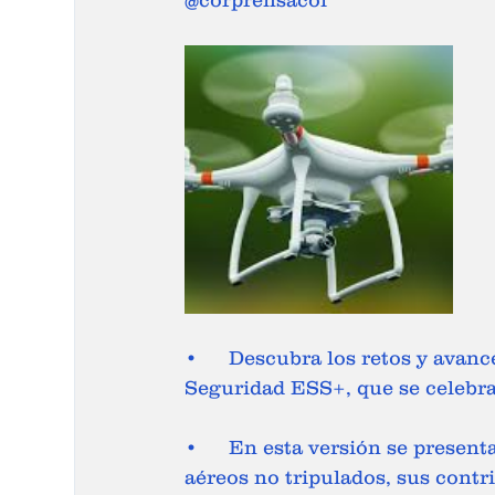
@corprensacol 
•	Descubra los retos y avances de los drones en la Feria Internacional de 
Seguridad ESS+, que se celebra 
•	En esta versión se presentan los avances tecnológicos de los dispositivos 
aéreos no tripulados, sus contr